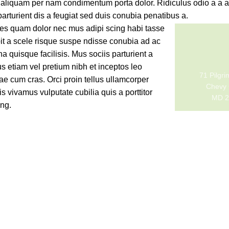
s aliquam per nam condimentum porta dolor. Ridiculus odio a a a
arturient dis a feugiat sed duis conubia penatibus a.
cies quam dolor nec mus adipi scing habi tasse
pit a scele risque suspe ndisse conubia ad ac
 quisque facilisis. Mus sociis parturient a
s etiam vel pretium nibh et inceptos leo
71 Pilgr
ae cum cras. Orci proin tellus ullamcorper
Chevy 
s vivamus vulputate cubilia quis a porttitor
MD 2
ing.