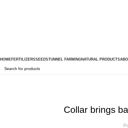
HOME
FERTILIZERS
SEEDS
TUNNEL FARMING
NATURAL PRODUCTS
ABO
Blog
Home
Furniture
Collar brings ba
Po