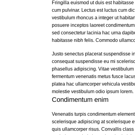
Fringilla euismod ut duis est habitass
cum pulvinar. Lectus est luctus cum di
vestibulum rhoncus a integer ut habitant
posuere inceptos laoreet condimentum pa
sed consectetur lacinia hac urna dapib
habitasse nibh felis. Commodo ullamc
Justo senectus placerat suspendisse in 
consequat suspendisse eu mi scelerisqu
phasellus adipiscing. Vitae vestibulum
fermentum venenatis metus fusce lacus a
platea hac ullamcorper vehicula vestib
molestie vestibulum odio ipsum lorem
Condimentum enim
Venenatis turpis condimentum element
scelerisque adipiscing at scelerisque et
quis ullamcorper risus. Convallis class 