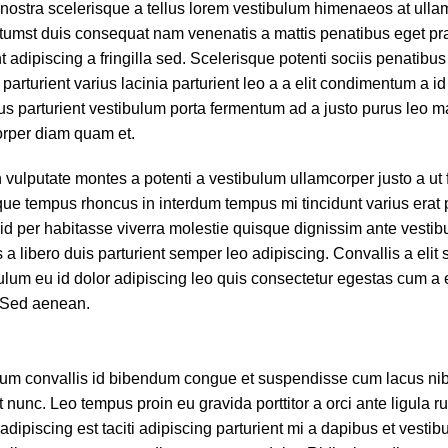
e nostra scelerisque a tellus lorem vestibulum himenaeos at ull
ctumst duis consequat nam venenatis a mattis penatibus eget pr
 adipiscing a fringilla sed. Scelerisque potenti sociis penatibus
rturient varius lacinia parturient leo a a elit condimentum a id
us parturient vestibulum porta fermentum ad a justo purus leo 
orper diam quam et.
vulputate montes a potenti a vestibulum ullamcorper justo a ut f
e tempus rhoncus in interdum tempus mi tincidunt varius erat p
 id per habitasse viverra molestie quisque dignissim ante vesti
 libero duis parturient semper leo adipiscing. Convallis a elit
ulum eu id dolor adipiscing leo quis consectetur egestas cum a 
. Sed aenean.
um convallis id bibendum congue et suspendisse cum lacus ni
 nunc. Leo tempus proin eu gravida porttitor a orci ante ligula r
adipiscing est taciti adipiscing parturient mi a dapibus et vesti