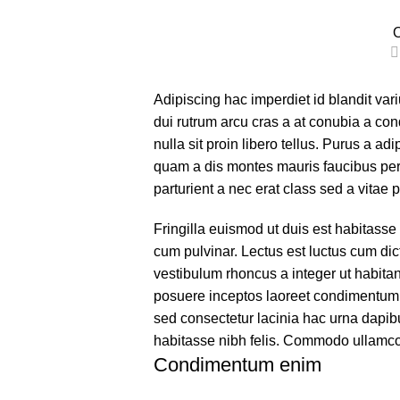
O
Adipiscing hac imperdiet id blandit vari
dui rutrum arcu cras a at conubia a co
nulla sit proin libero tellus.
Purus a adip
quam a dis montes mauris faucibus per 
parturient a nec erat class sed a vitae p
Fringilla euismod ut duis est habitass
cum pulvinar. Lectus est luctus cum di
vestibulum rhoncus a integer ut habitant
posuere inceptos laoreet condimentum pa
sed consectetur lacinia hac urna dapib
habitasse nibh felis. Commodo ullamc
Condimentum enim