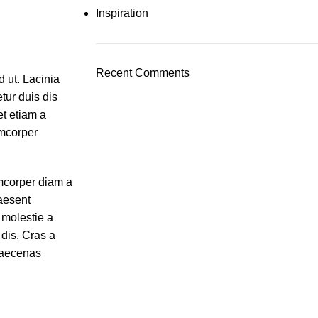
Inspiration
Recent Comments
d ut. Lacinia
tur duis dis
et etiam a
amcorper
amcorper diam a
aesent
 molestie a
 dis. Cras a
maecenas