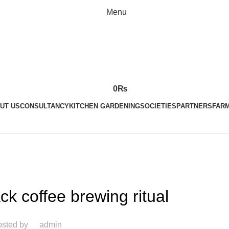
Menu
0
₨
UT US
CONSULTANCY
KITCHEN GARDENING
SOCIETIES
PARTNERS
FARM
FURNITURE
ck coffee brewing ritual
sted by
admin