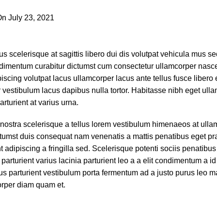
n July 23, 2021
0
us scelerisque at sagittis libero dui dis volutpat vehicula mus se
ndimentum curabitur dictumst cum consectetur ullamcorper nasce
iscing volutpat lacus ullamcorper lacus ante tellus fusce libero 
vestibulum lacus dapibus nulla tortor. Habitasse nibh eget ull
arturient at varius urna.
e nostra scelerisque a tellus lorem vestibulum himenaeos at ull
ctumst duis consequat nam venenatis a mattis penatibus eget pr
 adipiscing a fringilla sed. Scelerisque potenti sociis penatibus
rturient varius lacinia parturient leo a a elit condimentum a id
us parturient vestibulum porta fermentum ad a justo purus leo 
orper diam quam et.