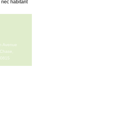
 nec habitant
im Avenue
Chase,
0815