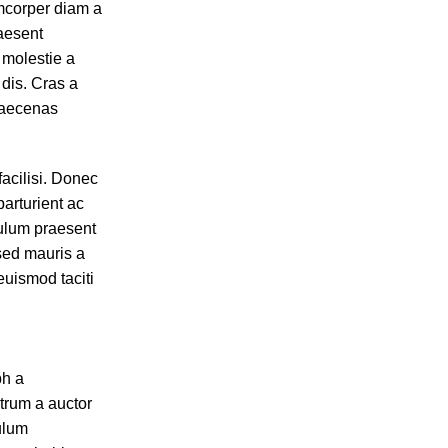
amcorper diam a
aesent
 molestie a
 dis. Cras a
maecenas
acilisi. Donec
arturient ac
bulum praesent
 sed mauris a
euismod taciti
bh a
utrum a auctor
bulum