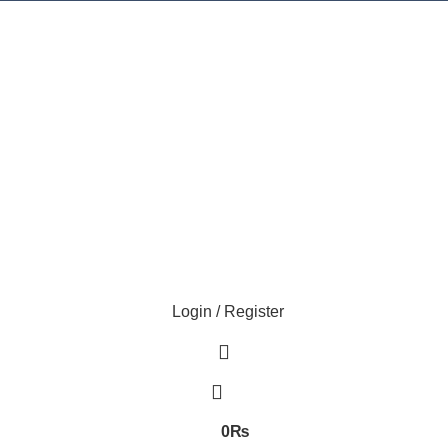
Login / Register
0
₨