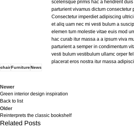
scelerisque primis hac a hendrerit dui
parturient vivamus dictum consectetur p
Consectetur imperdiet adipiscing ultri
et aliq uam nec mi vesti bulum a susci
elemen tum molestie vitae euis mod urna
hac curab itur massa a a ipsum viva mu
parturient a semper in condimentum vit
vesti bulum vestibulum ullamc orper feli
placerat eros nostra itur massa adipisc
chair
Furniture
News
Newer
Green interior design inspiration
Back to list
Older
Reinterprets the classic bookshelf
Related Posts